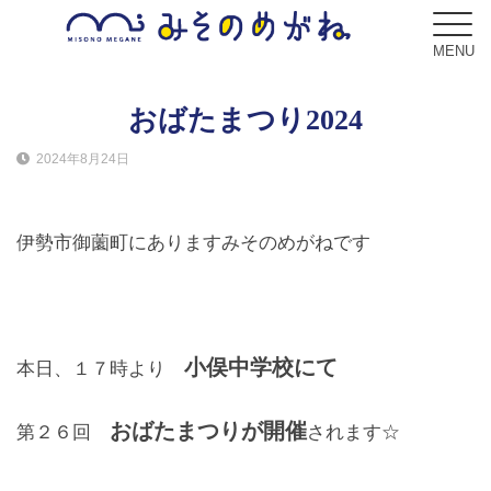
MENU
おばたまつり2024
2024年8月24日
ブログ
Blog
伊勢市御薗町にありますみそのめがねです
コンセプト
Concept
サービス
小俣中学校にて
本日、１７時より
Service
おばたまつりが開催
第２６回
されます☆
フレーム
Frame