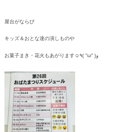
お問合せ
屋台がならび
CONTACT
キッズ＆おとな達の演しものや
お菓子まき・花火もあがります☺٩( ''ω'' )و