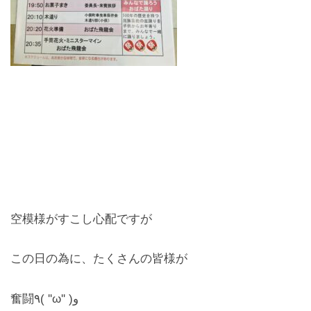
空模様がすこし心配ですが
この日の為に、たくさんの皆様が
奮闘٩( ''ω'' )و