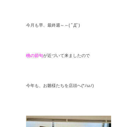
今月も早、最終週～～( ﾟДﾟ)
桃の節句
が近づいて来ましたので
今年も、お雛様たちを店頭へ(*ﾉωﾉ)