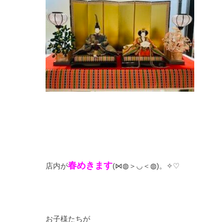
春めきます
店内が
(⋈◍＞◡＜◍)。✧♡
お子様たちが