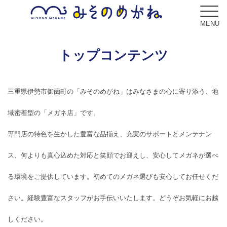
MENU
トップコンテンツ
ブログ
三重県伊勢市御薗町の「みそのめがね」はみなさまの心に寄り添う、地
Blog
域密着型の「メガネ店」です。
コンセプト
専門店の特色を生かした豊富な品揃え、充実のサポートとメンテナン
Concept
ス、何よりも真心込めた対応と笑顔でお迎えし、安心してメガネが選べ
サービス
Service
る環境をご提供しています。初めてのメガネ選びも安心してお任せくだ
さい。経験豊富なスタッフがお手伝いいたします。どうぞお気軽にお越
フレーム
Frame
しください。