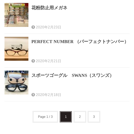
花粉防止用メガネ
レンズ
Lens
2020年2月23日
キッズ
Kids
PERFECT NUMBER （パーフェクトナンバー）
サングラス
2020年2月21日
Sun Glasses
スポーツゴーグル SWANS（スワンズ）
補聴器
Hearing Aid
2020年2月18日
アクセス
Access
Page 1 / 3
1
2
3
よくあるご質問
Q＆A