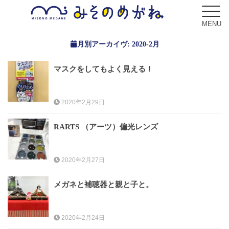
MENU
月別アーカイヴ:
2020-2月
マスクをしてもよく見える！
ブログ
Blog
2020年2月29日
コンセプト
RARTS （アーツ）偏光レンズ
Concept
2020年2月27日
サービス
Service
メガネと補聴器と親と子と。
フレーム
Frame
2020年2月24日