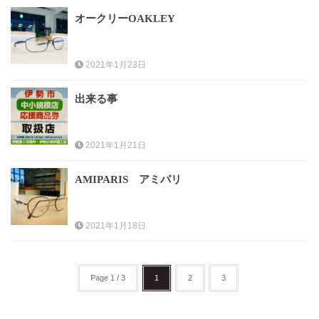
オークリーOAKLEY
レンズ
Lens
2021年1月23日
キッズ
Kids
出来る事
サングラス
2021年1月21日
Sun Glasses
AMIPARIS アミパリ
補聴器
Hearing Aid
2021年1月18日
アクセス
Access
Page 1 / 3
1
2
3
よくあるご質問
Q＆A