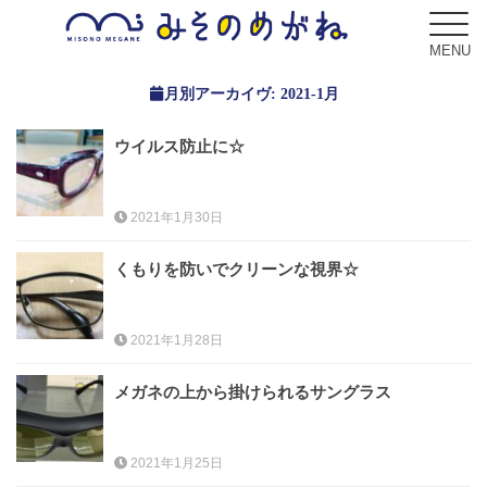
MENU
月別アーカイヴ:
2021-1月
ウイルス防止に☆
ブログ
Blog
2021年1月30日
コンセプト
くもりを防いでクリーンな視界☆
Concept
2021年1月28日
サービス
Service
メガネの上から掛けられるサングラス
フレーム
Frame
2021年1月25日