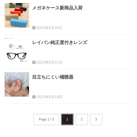
メガネケース新商品入荷
レンズ
Lens
2023年8月24日
キッズ
Kids
レイバン純正度付きレンズ
サングラス
2023年8月21日
Sun Glasses
目立ちにくい補聴器
補聴器
Hearing Aid
2023年8月19日
アクセス
Access
Page 1 / 3
1
2
3
よくあるご質問
Q＆A