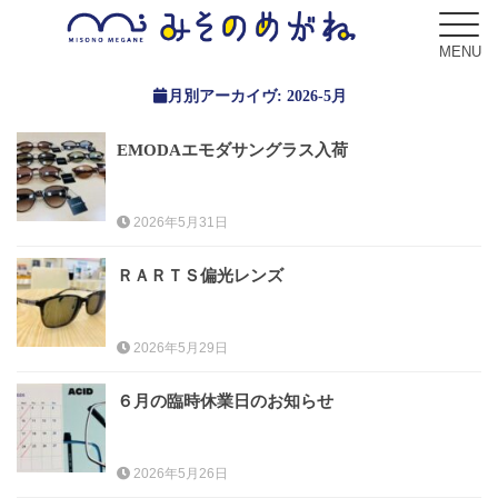
MENU
月別アーカイヴ:
2026-5月
EMODAエモダサングラス入荷
ブログ
Blog
2026年5月31日
コンセプト
ＲＡＲＴＳ偏光レンズ
Concept
2026年5月29日
サービス
Service
６月の臨時休業日のお知らせ
フレーム
Frame
2026年5月26日