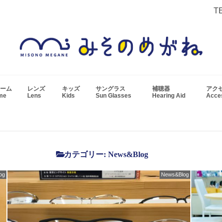
T
ーム
レンズ
キッズ
サングラス
補聴器
アク
ame
Lens
Kids
Sun Glasses
Hearing Aid
Acc
カテゴリー:
News&Blog
og
News&Blog