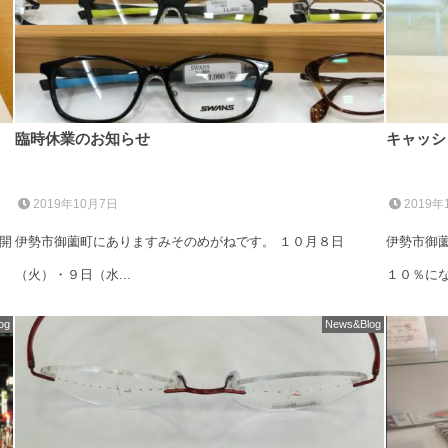
臨時休業のお知らせ
キャッシ
2019年10月7日
2019年
開
伊勢市御薗町にありますみそのめがねです。 １０月８日
伊勢市御
（火）・９日（水...
１０％にな.
og
News&Blog