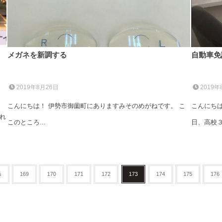
ズ
メガネを新調する
自動車免
2019年8月26日
2019年
こんにちは！ 伊勢市御薗町にありますみそのめがねです。 こ
こんにちは
れ
このところ...
日、高校３.
s
169
170
171
172
173
174
175
176