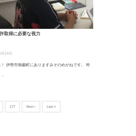
許取得に必要な視力
8月24日
！ 伊勢市御薗町にありますみそのめがねです。 昨
..
177
Next ›
Last »