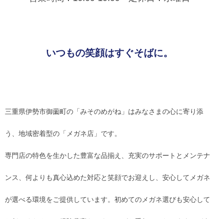
レンズ
Lens
いつもの笑顔はすぐそばに。
キッズ
Kids
サングラス
Sun Glasses
三重県伊勢市御薗町の「みそのめがね」はみなさまの心に寄り添
補聴器
う、地域密着型の「メガネ店」です。
Hearing Aid
専門店の特色を生かした豊富な品揃え、充実のサポートとメンテナ
アクセス
ンス、何よりも真心込めた対応と笑顔でお迎えし、安心してメガネ
Access
が選べる環境をご提供しています。初めてのメガネ選びも安心して
よくあるご質問
Q＆A