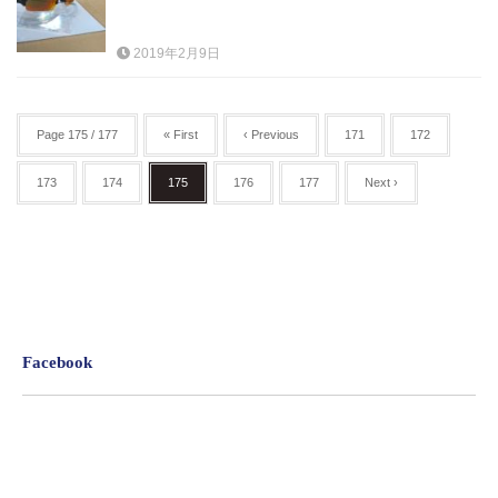
2019年2月9日
Page 175 / 177
« First
‹ Previous
171
172
173
174
175
176
177
Next ›
Facebook