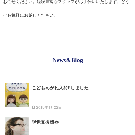
お任せください。経験豊富なスタッフがお手伝いいたします。どう
ぞお気軽にお越しください。
お問合せ
CONTACT
News&Blog
こどもめがね入荷‼しました
2019年4月22日
視覚支援機器