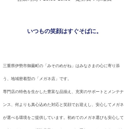
レンズ
Lens
いつもの笑顔はすぐそばに。
キッズ
Kids
サングラス
Sun Glasses
三重県伊勢市御薗町の「みそのめがね」はみなさまの心に寄り添
補聴器
う、地域密着型の「メガネ店」です。
Hearing Aid
専門店の特色を生かした豊富な品揃え、充実のサポートとメンテナ
アクセス
ンス、何よりも真心込めた対応と笑顔でお迎えし、安心してメガネ
Access
が選べる環境をご提供しています。初めてのメガネ選びも安心して
よくあるご質問
Q＆A