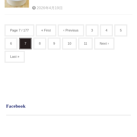
2026年4月19日
Page 7 / 177
« First
‹ Previous
3
4
5
6
7
8
9
10
11
Next ›
Last »
Facebook