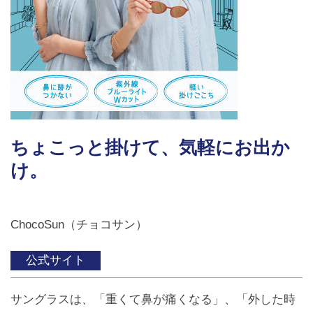
レンズ
Lens
キッズ
Kids
サングラス
ちょこっと掛けて、気軽にお出か
Sun Glasses
け。
補聴器
Hearing Aid
ChocoSun（チョコサン）
アクセス
Access
公式サイト
よくあるご質問
サングラスは、「重くて鼻が痛くなる」、「外した時
Q＆A