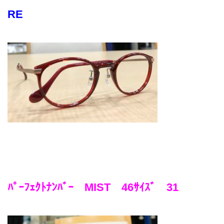
RE
レンズ
Lens
キッズ
Kids
サングラス
Sun Glasses
補聴器
Hearing Aid
アクセス
Access
ﾊﾟｰﾌｪｸﾄﾅﾝﾊﾞｰ MIST 46ｻｲｽﾞ 31
よくあるご質問
Q＆A