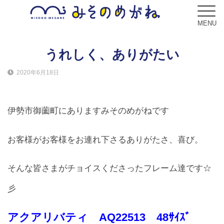
MENU
うれしく、ありがたい
2020年6月18日
ブログ
Blog
伊勢市御薗町にありますみそのめがねです
コンセプト
Concept
お客様がお客様をお連れ下さるありがたさ、喜び。
サービス
そんな皆さまがチョイスくださったフレーム達です☆
Service
彡
フレーム
Frame
アクアリバティ AQ22513 48ｻｲｽﾞ