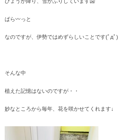
ひょうが降り、雪がふりしています🥶
レンズ
Lens
ぱら〰っと
キッズ
なのですが、伊勢ではめずらしいことです(ﾟдﾟ)
Kids
サングラス
Sun Glasses
そんな中
補聴器
植えた記憶はないのですが・・
Hearing Aid
アクセス
妙なところから毎年、花を咲かせてくれます↓
Access
よくあるご質問
Q＆A