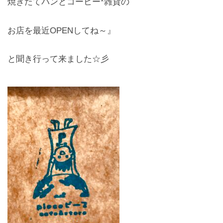
焼きたてパンとコーヒー*雑貨の
レンズ
Lens
お店を最近OPENしてね～』
キッズ
と聞き行って来ました☆彡
Kids
サングラス
Sun Glasses
補聴器
Hearing Aid
アクセス
Access
よくあるご質問
Q＆A