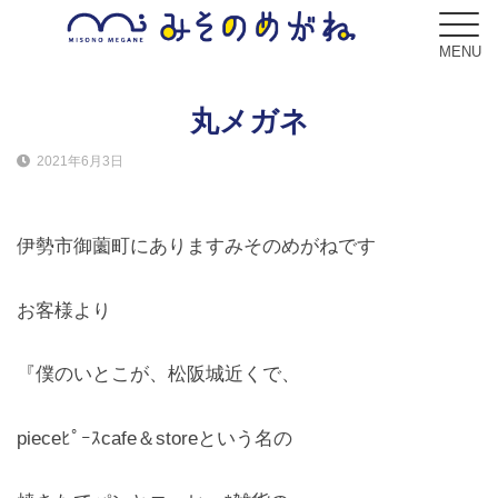
MENU
丸メガネ
2021年6月3日
ブログ
Blog
伊勢市御薗町にありますみそのめがねです
コンセプト
Concept
お客様より
サービス
『僕のいとこが、松阪城近くで、
Service
pieceﾋﾟｰｽcafe＆storeという名の
フレーム
Frame