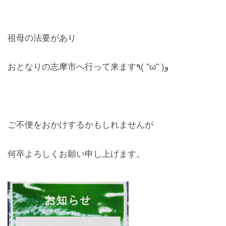
お問合せ
祖母の法要があり
CONTACT
おとなりの志摩市へ行って来ます٩( ''ω'' )و
ご不便をおかけするかもしれませんが
何卒よろしくお願い申し上げます。