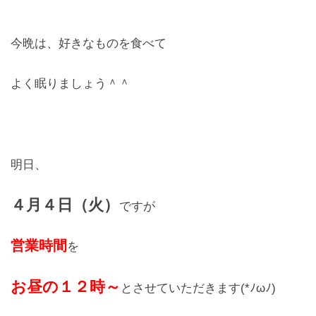
レンズ
Lens
今晩は、好きなものを食べて
キッズ
よく眠りましょう＾＾
Kids
サングラス
Sun Glasses
明日、
補聴器
４月４日（火
）
Hearing Aid
ですが
営業時間
アクセス
を
Access
お昼の１２時～
とさせていただきます(*ﾉωﾉ)
よくあるご質問
Q＆A