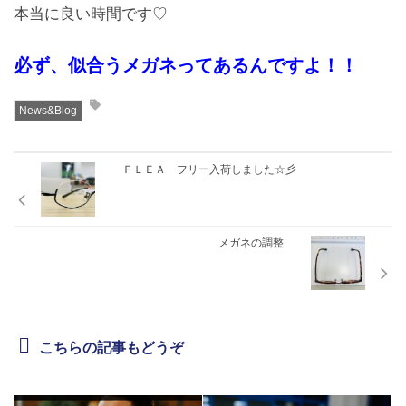
本当に良い時間です♡
お問合せ
必ず、似合うメガネってあるんですよ！！
CONTACT
News&Blog
ＦＬＥＡ フリー入荷しました☆彡
メガネの調整
こちらの記事もどうぞ