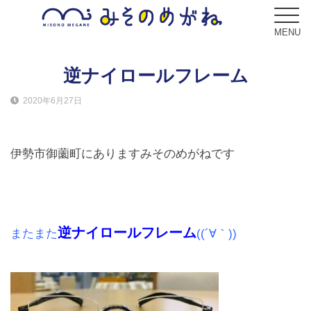
MENU
逆ナイロールフレーム
2020年6月27日
ブログ
Blog
伊勢市御薗町にありますみそのめがねです
コンセプト
Concept
サービス
逆ナイロールフレーム
またまた
((´∀｀))
Service
フレーム
Frame