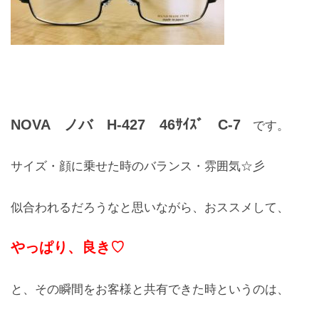
レンズ
Lens
キッズ
Kids
NOVA ノバ H-427 46ｻｲｽﾞ C-7
です。
サングラス
Sun Glasses
サイズ・顔に乗せた時のバランス・雰囲気☆彡
補聴器
似合われるだろうなと思いながら、おススメして、
Hearing Aid
やっぱり、良き♡
アクセス
Access
と、その瞬間をお客様と共有できた時というのは、
よくあるご質問
Q＆A