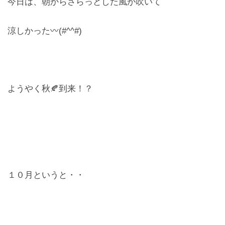
今日は、朝からさらっとした風が吹いて
レンズ
Lens
涼しかった〰(#^^#)
キッズ
Kids
ようやく秋🍂到来！？
サングラス
Sun Glasses
補聴器
Hearing Aid
アクセス
１０月というと・・
Access
よくあるご質問
Q＆A