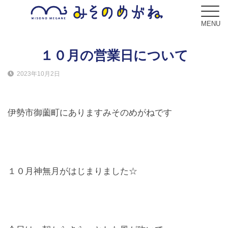
MENU
１０月の営業日について
2023年10月2日
ブログ
Blog
伊勢市御薗町にありますみそのめがねです
コンセプト
Concept
サービス
１０月神無月がはじまりました☆
Service
フレーム
Frame