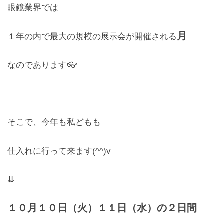
眼鏡業界では
お問合せ
月
１年の内で最大の規模の展示会が開催される
CONTACT
なのであります👓
そこで、今年も私どもも
仕入れに行って来ます(^^)v
⇊
１０月１０日（火）１１日（水）の２日間