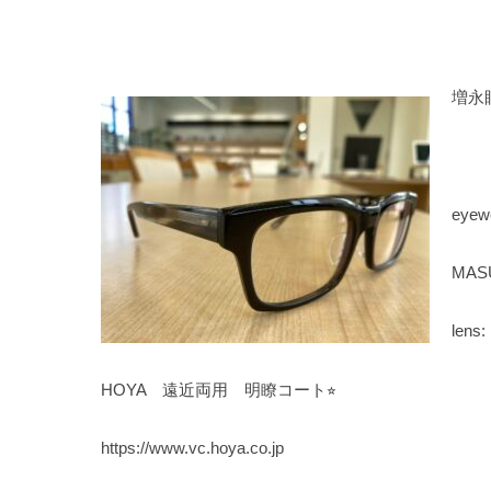
増永
eyew
MA
lens:
HOYA 遠近両用 明瞭コート⭐︎
https://www.vc.hoya.co.jp