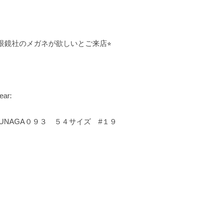
眼鏡社のメガネが欲しいとご来店⭐︎
ear:
SUNAGA０９３ ５４サイズ #１９