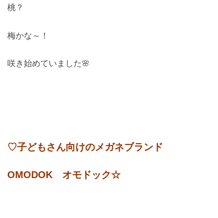
桃？
お問合せ
梅かな～！
CONTACT
咲き始めていました🌸
♡子どもさん向けのメガネブランド
OMODOK オモドック☆