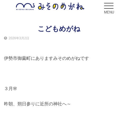
MENU
こどもめがね
2026年3月2日
ブログ
Blog
伊勢市御薗町にありますみそのめがねです
コンセプト
Concept
サービス
３月🌸
Service
昨朝、朔日参りに近所の神社へ～
フレーム
Frame