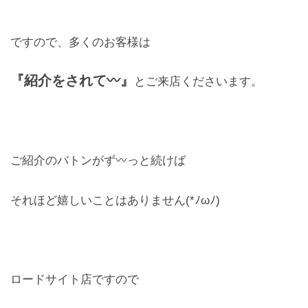
レンズ
Lens
ですので、多くのお客様は
キッズ
『紹介をされて〰』
とご来店くださいます。
Kids
サングラス
Sun Glasses
ご紹介のバトンがず〰っと続けば
補聴器
それほど嬉しいことはありません(*ﾉωﾉ)
Hearing Aid
アクセス
Access
ロードサイト店ですので
よくあるご質問
Q＆A