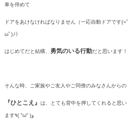
車を停めて
お問合せ
ドアをあけなければなりません（一応自動ドアです(=ﾟ
CONTACT
ωﾟ)ﾉ）
勇気のいる行動
はじめてだと結構、
だと思います！
そんな時、ご家族やご友人やご同僚のみなさんからの
『ひとこえ』
は、とても背中を押してくれると思い
ます٩( ''ω'' )و