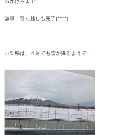
おかげさまで
レンズ
Lens
無事、引っ越しも完了(*^^*)
キッズ
Kids
山梨県は、４月でも雪が降るようで・・
サングラス
Sun Glasses
補聴器
Hearing Aid
アクセス
Access
よくあるご質問
Q＆A