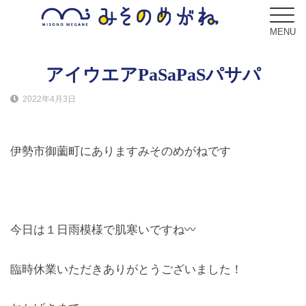
MENU
アイウエアPaSaPaSパサパ
2022年4月3日
ブログ
Blog
伊勢市御薗町にありますみそのめがねです
コンセプト
Concept
サービス
今日は１日雨模様で肌寒いですね〰
Service
臨時休業いただきありがとうございました！
フレーム
Frame