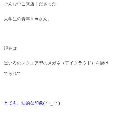
そんな中ご来店くださった
お問合せ
大学生の青年👨‍🎓さん。
CONTACT
現在は
黒いろのスクエア型のメガネ（
アイクラウド）を掛け
てられて
とても、知的な印象( ◠‿◠ )