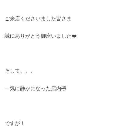
レンズ
Lens
ご来店くださいました皆さま
キッズ
誠にありがとう御座いました❤️
Kids
サングラス
Sun Glasses
そして、、、
補聴器
一気に静かになった店内🤣
Hearing Aid
アクセス
Access
ですが！
よくあるご質問
Q＆A