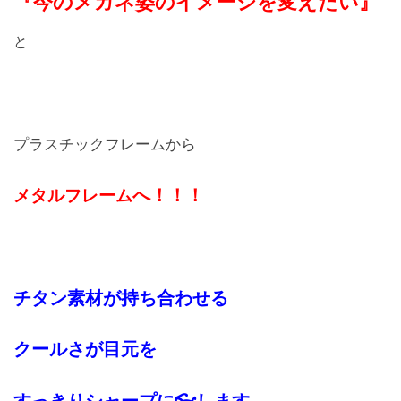
『今のメガネ姿のイメージを変えたい』
レンズ
と
Lens
キッズ
Kids
プラスチックフレームから
サングラス
Sun Glasses
へ！！！
メタルフレーム
補聴器
Hearing Aid
チタン素材が持ち合わせる
アクセス
Access
クールさが目元を
よくあるご質問
すっきりシャープに👓します。
Q＆A