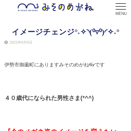
MENU
イメージチェンジ°˖✧◝(⁰▿⁰)◜✧˖°
2022年9月5日
ブログ
Blog
伊勢市御薗町にありますみそのめがね👓です
コンセプト
Concept
サービス
４０歳代になられた男性さま(*^^)
Service
フレーム
Frame