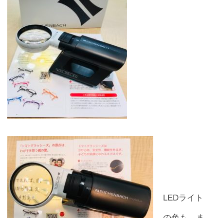
レンズ
Lens
キッズ
Kids
サングラス
Sun Glasses
補聴器
Hearing Aid
アクセス
Access
LEDライト
よくあるご質問
の色も、ま
Q＆A