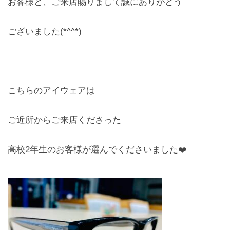
お客様と、ご来店賜りまして誠にありがとう
レンズ
Lens
ございました(*^^*)
キッズ
Kids
こちらのアイウェアは
サングラス
Sun Glasses
ご近所からご来店くださった
補聴器
高校2年生のお客様が選んでくださいました❤️
Hearing Aid
アクセス
Access
よくあるご質問
Q＆A