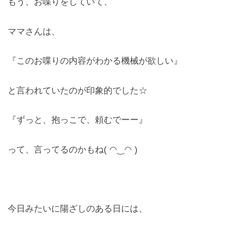
もう、お喋りをしていて、
レンズ
Lens
ママさんは、
キッズ
『このお喋りの内容がわかる機械が欲しい』
Kids
と言われていたのが印象的でした☆
サングラス
Sun Glasses
『ずっと、抱っこで、頼むでーー』
補聴器
って、言ってるのかもね( ◠‿◠ )
Hearing Aid
アクセス
Access
今日みたいに陽ざしのある日には、
よくあるご質問
Q＆A