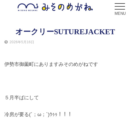
MENU
オークリーSUTUREJACKET
2026年5月16日
ブログ
Blog
伊勢市御薗町にありますみそのめがねです
コンセプト
Concept
サービス
５月半ばにして
Service
冷房が要る(´；ω；`)ｳｩｩ！！！
フレーム
Frame