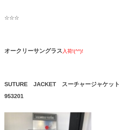
レンズ
Lens
☆☆☆
キッズ
Kids
オークリーサングラス
入荷!(^^)!
サングラス
Sun Glasses
補聴器
SUTURE JACKET スーチャージャケット
Hearing Aid
953201
アクセス
Access
よくあるご質問
Q＆A