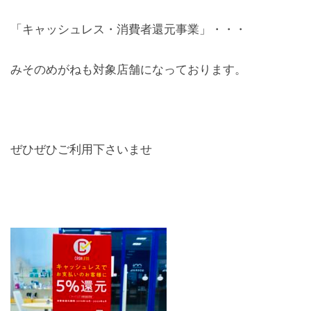
レンズ
「キャッシュレス・消費者還元事業」・・・
Lens
みそのめがねも対象店舗になっております。
キッズ
Kids
サングラス
Sun Glasses
ぜひぜひご利用下さいませ
補聴器
Hearing Aid
アクセス
Access
よくあるご質問
Q＆A