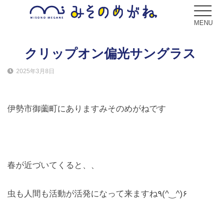
MENU
クリップオン偏光サングラス
2025年3月8日
ブログ
Blog
伊勢市御薗町にありますみそのめがねです
コンセプト
Concept
サービス
春が近づいてくると、、
Service
虫も人間も活動が活発になって来ますね٩(^‿^)۶
フレーム
Frame