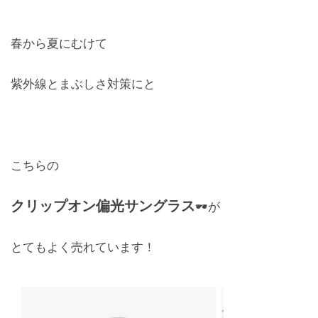
レンズ
Lens
春から夏にむけて
キッズ
紫外線とまぶしさ対策にと
Kids
サングラス
Sun Glasses
こちらの
補聴器
クリップオン偏光サングラス
🕶️が
Hearing Aid
アクセス
とてもよく売れています！
Access
よくあるご質問
Q＆A