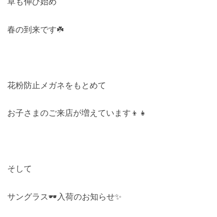
草も伸び始め
レンズ
Lens
春の到来です☘️
キッズ
Kids
花粉防止メガネをもとめて
サングラス
Sun Glasses
お子さまのご来店が増えています👦👧
補聴器
Hearing Aid
アクセス
そして
Access
サングラス🕶️入荷のお知らせ✨
よくあるご質問
Q＆A