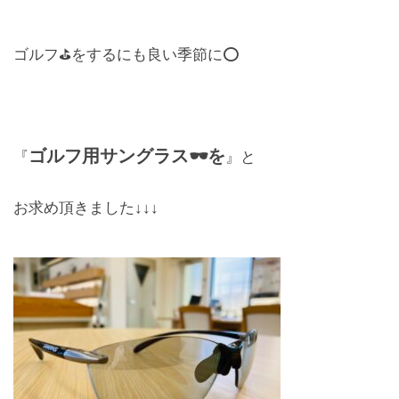
レンズ
Lens
ゴルフ⛳️をするにも良い季節に⭕️
キッズ
Kids
ゴルフ用サングラス🕶️を
『
』と
サングラス
Sun Glasses
お求め頂きました↓↓↓
補聴器
Hearing Aid
アクセス
Access
よくあるご質問
Q＆A