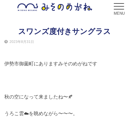
MENU
スワンズ度付きサングラス
2023年8月31日
ブログ
Blog
伊勢市御薗町にありますみそのめがねです
コンセプト
Concept
サービス
秋の空になって来ましたね〜🍂
Service
うろこ雲☁️を眺めながら〜〜〜。
フレーム
Frame