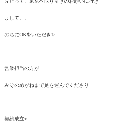
先だって、東京へ取り引きのお願いに行き
レンズ
Lens
まして、、
キッズ
のちにOKをいただき✨
Kids
サングラス
Sun Glasses
営業担当の方が
補聴器
みそのめがねまで足を運んでくださり
Hearing Aid
アクセス
Access
契約成立⭐︎
よくあるご質問
Q＆A