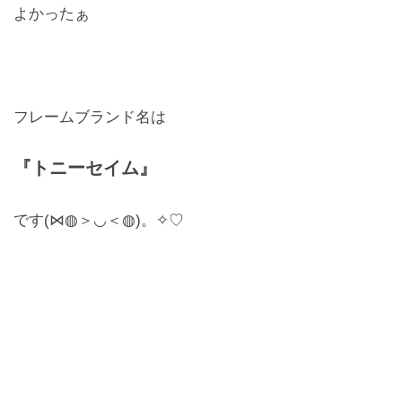
よかったぁ
お問合せ
CONTACT
フレームブランド名は
『トニーセイム』
です(⋈◍＞◡＜◍)。✧♡