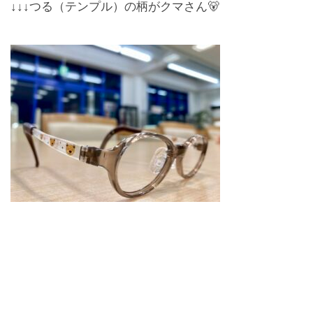
↓↓↓つる（テンプル）の柄がクマさん🐻