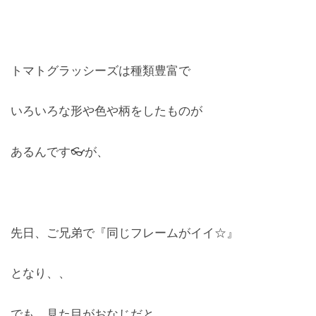
レンズ
Lens
トマトグラッシーズは種類豊富で
キッズ
Kids
いろいろな形や色や柄をしたものが
サングラス
Sun Glasses
あるんです👓が、
補聴器
Hearing Aid
先日、ご兄弟で『同じフレームがイイ☆』
アクセス
Access
となり、、
よくあるご質問
でも、見た目がおなじだと
Q＆A