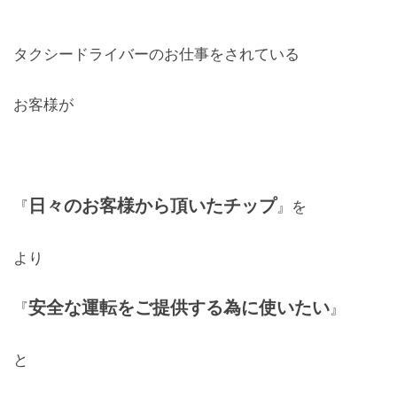
レンズ
Lens
タクシードライバーのお仕事をされている
キッズ
お客様が
Kids
サングラス
Sun Glasses
日々のお客様から頂いたチップ
『
』を
補聴器
より
Hearing Aid
安全な運転をご提供する為に使いたい
アクセス
『
』
Access
と
よくあるご質問
Q＆A