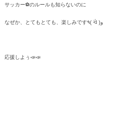
サッカー⚽️のルールも知らないのに
お問合せ
なぜか、とてもとても、楽しみです٩( ᐛ )و
CONTACT
応援しよぅ📣📣