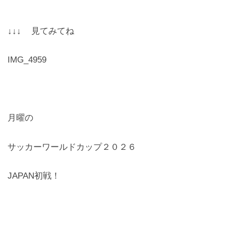
レンズ
Lens
↓↓↓ 見てみてね
キッズ
IMG_4959
Kids
サングラス
Sun Glasses
月曜の
補聴器
サッカーワールドカップ２０２６
Hearing Aid
アクセス
JAPAN初戦！
Access
よくあるご質問
Q＆A