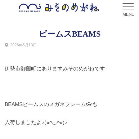
MENU
ビームスBEAMS
2026年6月13日
ブログ
Blog
伊勢市御薗町にありますみそのめがねです
コンセプト
Concept
サービス
BEAMSビームスのメガネフレーム👓も
Service
入荷しましたよ♪(๑ᴖ◡ᴖ๑)♪
フレーム
Frame