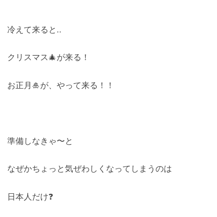
レンズ
Lens
冷えて来ると..
キッズ
クリスマス🎄が来る！
Kids
お正月🎍が、やって来る！！
サングラス
Sun Glasses
補聴器
準備しなきゃ〜と
Hearing Aid
アクセス
なぜかちょっと気ぜわしくなってしまうのは
Access
日本人だけ❓
よくあるご質問
Q＆A