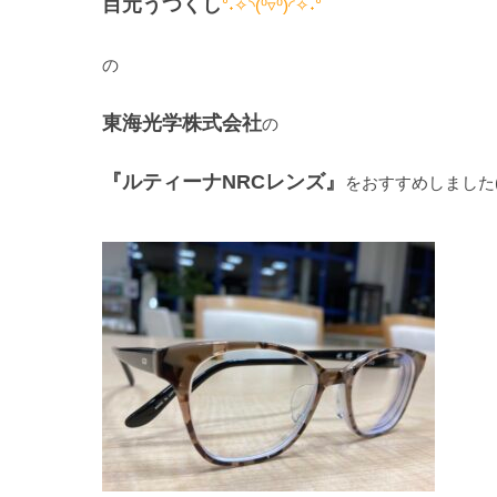
目元うつくし
°˖✧◝(⁰▿⁰)◜✧˖°
の
東海光学株式会社
の
『ルティーナNRCレンズ』
をおすすめしました(*^