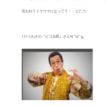
言われてトラウマになってて・・と(*_*)
⇩⇩⇩うわさの『ピコ太郎』さん٩( ''ω'' )و