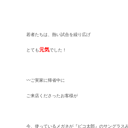
若者たちは、熱い試合を繰り広げ
元気
とても
でした！
〰ご実家に帰省中に
ご来店くださったお客様が
今、使っているメガネが『ピコ太郎』のサングラス