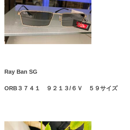
レンズ
Lens
キッズ
Kids
サングラス
Sun Glasses
Ray Ban SG
補聴器
Hearing Aid
ORB３７４１ ９２１３/６Ｖ ５９サイズ
アクセス
Access
よくあるご質問
Q＆A