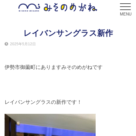
MENU
レイバンサングラス新作
2025年5月12日
ブログ
Blog
伊勢市御薗町にありますみそのめがねです
コンセプト
Concept
サービス
レイバンサングラス️の新作です！
Service
フレーム
Frame