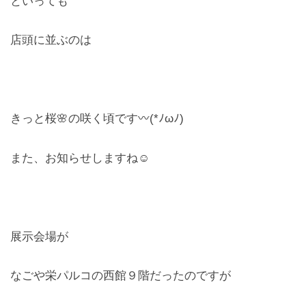
といっても
お問合せ
店頭に並ぶのは
CONTACT
きっと桜🌸の咲く頃です〰(*ﾉωﾉ)
また、お知らせしますね☺
展示会場が
なごや栄パルコの西館９階だったのですが