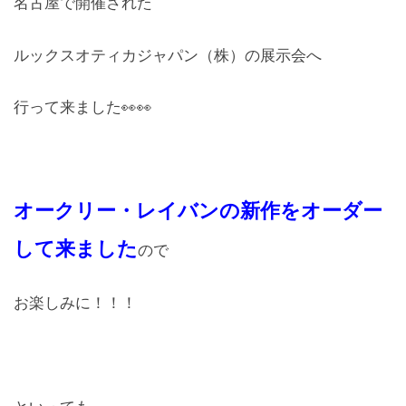
名古屋で開催された
レンズ
Lens
ルックスオティカジャパン（株）の展示会へ
キッズ
行って来ました👀👀
Kids
サングラス
Sun Glasses
オークリー・レイバンの新作をオーダー
補聴器
して来ました
ので
Hearing Aid
お楽しみに！！！
アクセス
Access
よくあるご質問
Q＆A