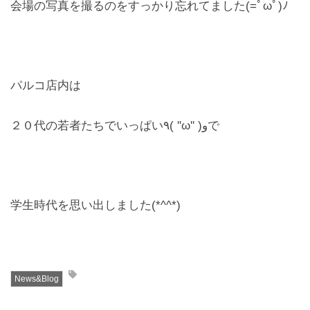
会場の写真を撮るのをすっかり忘れてました(=ﾟωﾟ)ﾉ
パルコ店内は
２０代の若者たちでいっぱい٩( ''ω'' )وで
学生時代を思い出しました(*^^*)
News&Blog