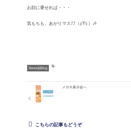
お顔に乗せれば・・・
気もちも、あがりマス⤴︎⤴︎（≧∇≦）🎶
News&Blog
メガネ展示会へ
こちらの記事もどうぞ