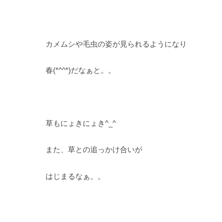
カメムシや毛虫の姿が見られるようになり
春(*^^*)だなぁと。。
草もにょきにょき^_^
また、草との追っかけ合いが
はじまるなぁ。。