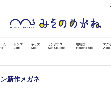
T
ーム
レンズ
キッズ
サングラス
補聴器
アク
ame
Lens
Kids
Sun Glasses
Hearing Aid
Acc
バン新作メガネ