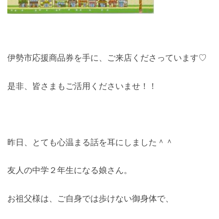
レンズ
Lens
キッズ
伊勢市応援商品券を手に、ご来店くださっています♡
Kids
是非、皆さまもご活用くださいませ！！
サングラス
Sun Glasses
補聴器
昨日、とても心温まる話を耳にしました＾＾
Hearing Aid
アクセス
友人の中学２年生になる娘さん。
Access
お祖父様は、ご自身では歩けない御身体で、
よくあるご質問
Q＆A