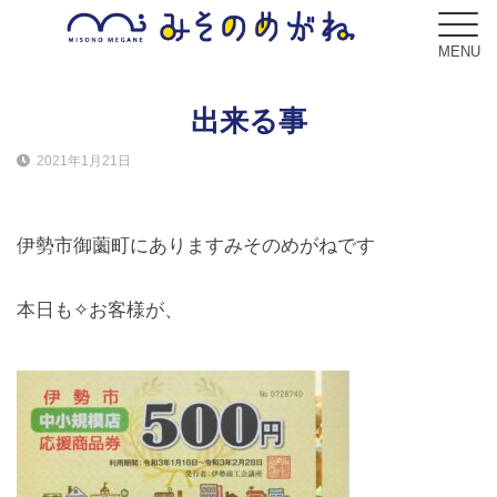
MENU
出来る事
2021年1月21日
ブログ
Blog
伊勢市御薗町にありますみそのめがねです
コンセプト
Concept
本日も✧お客様が、
サービス
Service
フレーム
Frame