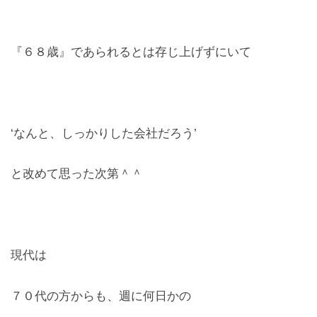
お問合せ
『６８歳』であられるとは存じ上げずにいて
CONTACT
‘なんと、しっかりした会社だろう’
と改めて思った次第＾＾
現代は
７０代の方からも、週に何日かの