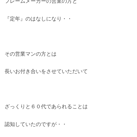
フレームメーカーの営業の方と
レンズ
Lens
『定年』のはなしになり・・
キッズ
Kids
その営業マンの方とは
サングラス
Sun Glasses
長いお付き合いをさせていただいて
補聴器
Hearing Aid
アクセス
ざっくりと６０代であられることは
Access
認知していたのですが・・
よくあるご質問
Q＆A