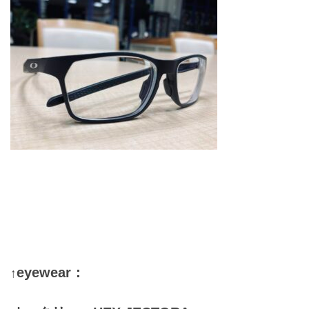
eyewear：
↑