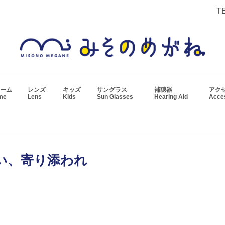
T
ーム
レンズ
キッズ
サングラス
補聴器
アク
ame
Lens
Kids
Sun Glasses
Hearing Aid
Acc
い、寄り添われ