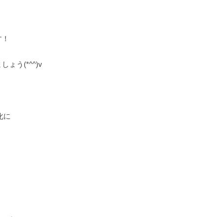
す！
う(*^^)v
化に