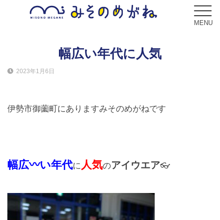
MENU
幅広い年代に人気
2023年1月6日
ブログ
Blog
伊勢市御薗町にありますみそのめがねです
コンセプト
Concept
サービス
幅広〰い年代
人気
アイウエア
に
の
👓
Service
フレーム
Frame