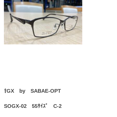
レンズ
Lens
キッズ
Kids
サングラス
Sun Glasses
補聴器
Hearing Aid
⇧GX by SABAE-OPT
アクセス
Access
SOGX-02 55ｻｲｽﾞ C-2
よくあるご質問
Q＆A