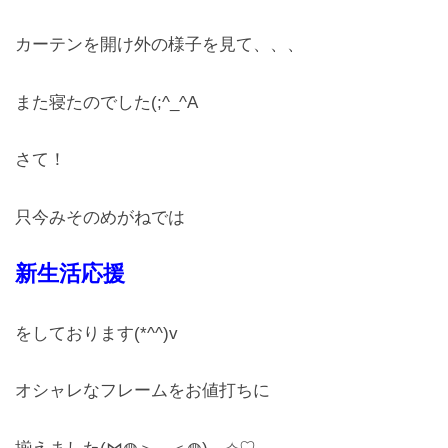
レンズ
カーテンを開け外の様子を見て、、、
Lens
また寝たのでした(;^_^A
キッズ
Kids
さて！
サングラス
Sun Glasses
只今みそのめがねでは
補聴器
新生活応援
Hearing Aid
をしております(*^^)v
アクセス
Access
オシャレなフレームをお値打ちに
よくあるご質問
Q＆A
揃えました(⋈◍＞◡＜◍)。✧♡