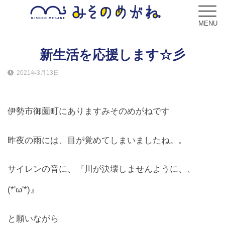
MENU
新生活を応援します☆彡
2021年3月13日
ブログ
Blog
伊勢市御薗町にありますみそのめがねです
コンセプト
Concept
昨夜の雨には、目が覚めてしまいましたね。。
サービス
サイレンの音に、『川が決壊しませんように、、
Service
(*'ω'*)』
フレーム
Frame
と願いながら