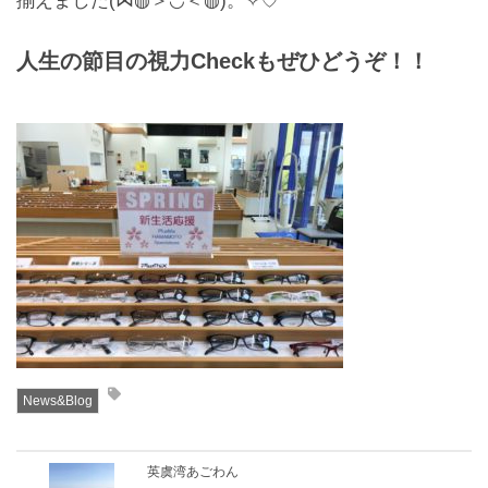
人生の節目の視力Checkもぜひどうぞ！！
お問合せ
CONTACT
News&Blog
英虞湾あごわん