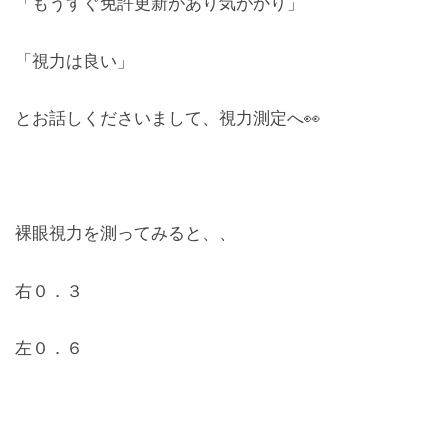
「もうすぐ免許更新があり気がかり」
レンズ
Lens
「視力は良い」
キッズ
とお話しくださいまして、視力測定へ👀
Kids
サングラス
Sun Glasses
裸眼視力を測ってみると、、
補聴器
右０．３
Hearing Aid
アクセス
左０．６
Access
よくあるご質問
Q＆A