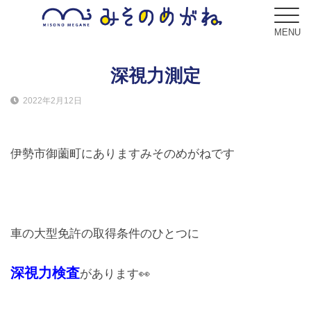
MENU
深視力測定
2022年2月12日
ブログ
Blog
伊勢市御薗町にありますみそのめがねです
コンセプト
Concept
サービス
車の大型免許の取得条件のひとつに
Service
深視力検査
があります👀
フレーム
Frame