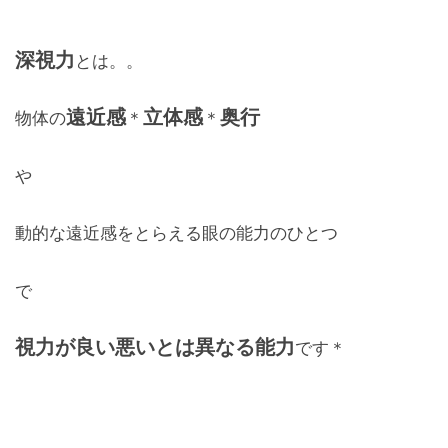
レンズ
Lens
深視力
とは。。
キッズ
遠近感
立体感
奥行
物体の
＊
＊
Kids
や
サングラス
Sun Glasses
動的な遠近感をとらえる眼の能力のひとつ
補聴器
で
Hearing Aid
視力が良い悪いとは異なる能力
アクセス
です＊
Access
よくあるご質問
Q＆A