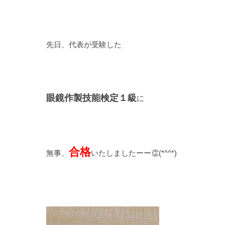
先日、代表が受験した
眼鏡作製技能検定１級
に
合格
無事、
いたしましたーー👏(*^^*)