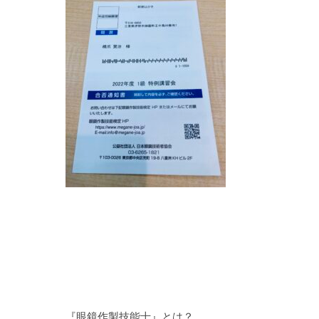
『眼鏡作製技能士』とは？