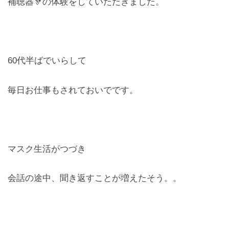
補聴器🦻の体験をしていただきました。
レンズ
Lens
キッズ
60代半ばでいらして
Kids
毎日お仕事もされておいでです。
サングラス
Sun Glasses
補聴器
マスク生活がつづき
Hearing Aid
アクセス
会話の途中、聞き返すことが増えたそう。。
Access
よくあるご質問
Q＆A