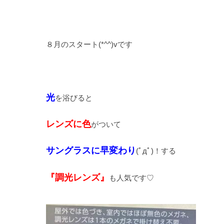
８月のスタート(*^^)vです
光
を浴びると
レンズに色
がついて
サングラスに早変わり
(ﾟдﾟ)！する
『調光レンズ』
も人気です♡