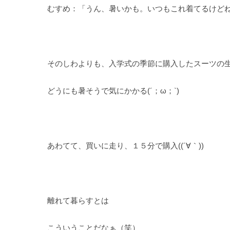
むすめ：「うん、暑いかも。いつもこれ着てるけど
そのしわよりも、入学式の季節に購入したスーツの
どうにも暑そうで気にかかる(´；ω；`)
あわてて、買いに走り、１５分で購入((´∀｀))
離れて暮らすとは
こういうことだなぁ（笑）